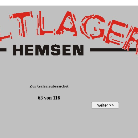
Zur Galerieübersichet
63
von
116