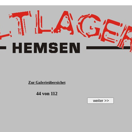
Zur Galerieübersichet
44
von
112